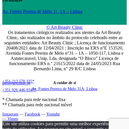
Localização
Av. Fontes Pereira de Melo 31, 1A – Lisboa
© Art Beauty Clinic
Os tratamentos cirúrgicos realizados aos utentes da Art Beauty
Clinic, são realizados no âmbito do protocolo celebrado entre as
seguintes entidades: Art Beauty Clinic ; Licença de funcionamento
20408/2021 data de 12/04/2021 ; Inscrição na ERS n°E 153520,
Avenida Fontes Pereira de Melo n°31 – 1A – 1050-117, Lisboa e
Astutecaravel, Unip. Lda, designada “O Bloco” Licença de
funcionamento ERS n.° 21615/2022 data de 24/05/2023 Rua
Bernardo Lima, n° 29 R/C Lisboa
+351 213 570 335*
A cuidar de si
info@artclinic.pt
Av. Fontes Pereira de Melo 31A, Lisboa
+351 926 446 034**
* Chamada para rede nacional fixa
** Chamada para rede nacional móvel
Instagram
—
Facebook
—
Youtube
—
Vimeo
Este site utiliza cookies para permitir uma melhor experiência por
parte do utilizador. Ao navegar no site estará a consentir a sua