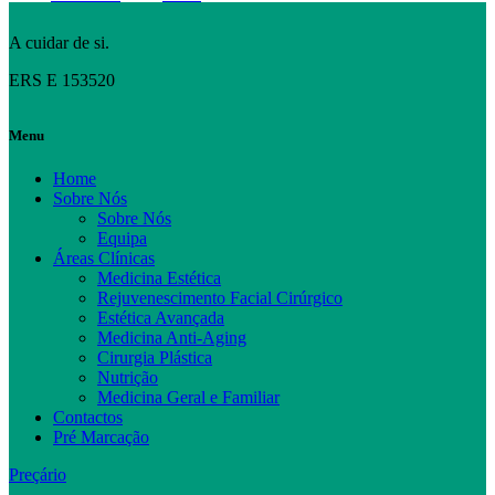
A cuidar de si.
ERS E 153520
Menu
Home
Sobre Nós
Sobre Nós
Equipa
Áreas Clínicas
Medicina Estética
Rejuvenescimento Facial Cirúrgico
Estética Avançada
Medicina Anti-Aging
Cirurgia Plástica
Nutrição
Medicina Geral e Familiar
Contactos
Pré Marcação
Preçário