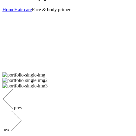
Home
Hair care
Face & body primer
prev
next