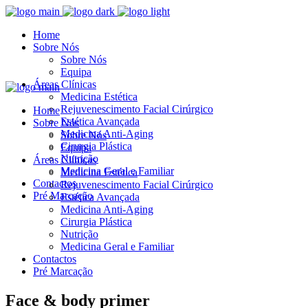
Home
Sobre Nós
Sobre Nós
Equipa
Áreas Clínicas
Medicina Estética
Rejuvenescimento Facial Cirúrgico
Home
Estética Avançada
Sobre Nós
Medicina Anti-Aging
Sobre Nós
Cirurgia Plástica
Equipa
Nutrição
Áreas Clínicas
Medicina Geral e Familiar
Medicina Estética
Contactos
Rejuvenescimento Facial Cirúrgico
Pré Marcação
Estética Avançada
Medicina Anti-Aging
Cirurgia Plástica
Nutrição
Medicina Geral e Familiar
Contactos
Pré Marcação
Face & body primer