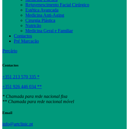
Rejuvenescimento Facial Cirúrgico
Estética Avançada
Medicina Anti-Aging
Cirurgia Plástica
Nutrição
Medicina Geral e Familiar
Contactos
Pré Marcação
Preçário
Contactos
+351 213 570 335 *
+351 926 446 034 **
* Chamada para rede nacional fixa
** Chamada para rede nacional móvel
Email
info@artclinic.pt