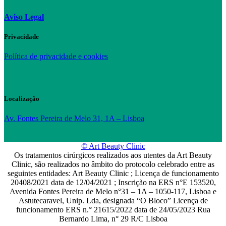
Aviso Legal
Privacidade
Política de privacidade e cookies
Localização
Av. Fontes Pereira de Melo 31, 1A – Lisboa
© Art Beauty Clinic
Os tratamentos cirúrgicos realizados aos utentes da Art Beauty
Clinic, são realizados no âmbito do protocolo celebrado entre as
seguintes entidades: Art Beauty Clinic ; Licença de funcionamento
20408/2021 data de 12/04/2021 ; Inscrição na ERS n°E 153520,
Avenida Fontes Pereira de Melo n°31 – 1A – 1050-117, Lisboa e
Astutecaravel, Unip. Lda, designada “O Bloco” Licença de
funcionamento ERS n.° 21615/2022 data de 24/05/2023 Rua
Bernardo Lima, n° 29 R/C Lisboa