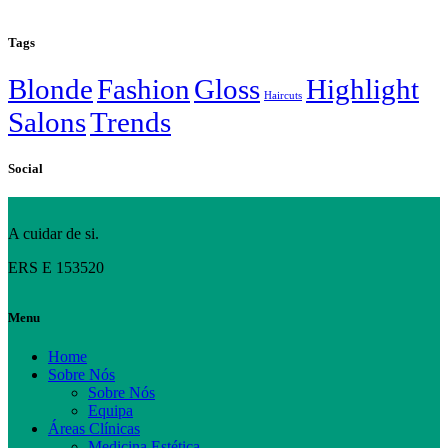
Tags
Blonde
Fashion
Gloss
Highlight
Haircuts
Salons
Trends
Social
A cuidar de si.
ERS E 153520
Menu
Home
Sobre Nós
Sobre Nós
Equipa
Áreas Clínicas
Medicina Estética