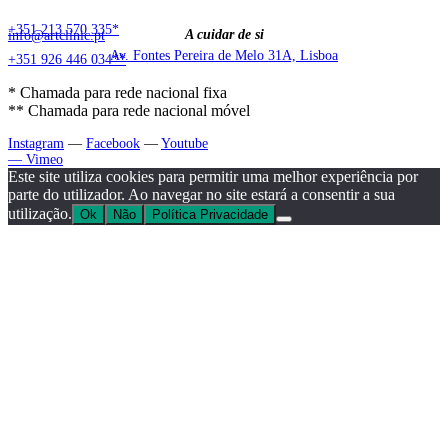
+351 213 570 335*
A cuidar de si
info@artclinic.pt
Av. Fontes Pereira de Melo 31A, Lisboa
+351 926 446 034**
* Chamada para rede nacional fixa
** Chamada para rede nacional móvel
Instagram
—
Facebook
—
Youtube
—
Vimeo
Este site utiliza cookies para permitir uma melhor experiência por
parte do utilizador. Ao navegar no site estará a consentir a sua
utilização.
Ok
Não
Política Privacidade