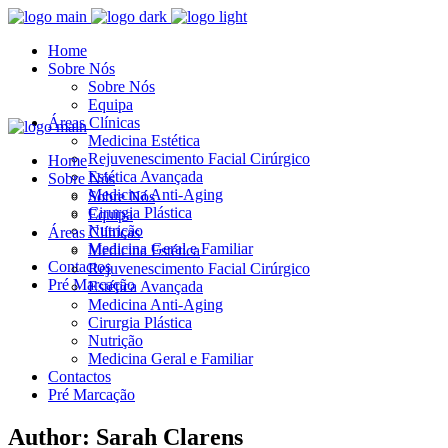
Home
Sobre Nós
Sobre Nós
Equipa
Áreas Clínicas
Medicina Estética
Rejuvenescimento Facial Cirúrgico
Home
Estética Avançada
Sobre Nós
Medicina Anti-Aging
Sobre Nós
Cirurgia Plástica
Equipa
Nutrição
Áreas Clínicas
Medicina Geral e Familiar
Medicina Estética
Contactos
Rejuvenescimento Facial Cirúrgico
Pré Marcação
Estética Avançada
Medicina Anti-Aging
Cirurgia Plástica
Nutrição
Medicina Geral e Familiar
Contactos
Pré Marcação
Author: Sarah Clarens